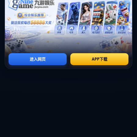
上一篇：
阿莫林：球队缺乏紧迫感，亟需改进
下一篇：
拉姆斯代尔：欣慰躲过最低分纪录，今天如释重负
联系乐竞体育
Contact
乐竞体育
地址：甘肃省临夏回族自治州东乡族自治县汪集乡
传真：0371-9445671
电话：0371-9445671
手机：18715225841
邮箱：admin@mowenyx.com
标题*