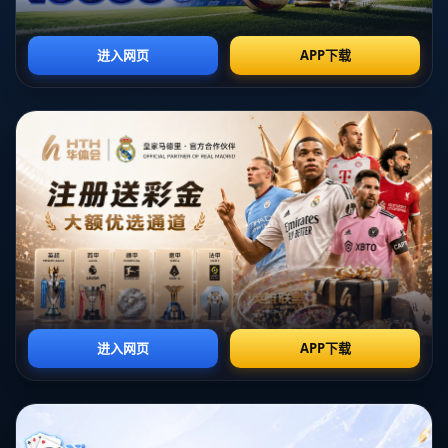
状态与压力的失误累积
在国际赛事的大舞台上，每一场比赛的不确定性都极具挑战性。而
对于HLE来说，季后赛阶段的压力可能成为压倒他们的一大原因。
连续失败削弱了选手的心理状态，使得战队从头到尾无法再组织有
效的反击。
对手实力的全面碾压
需要承认的是，HLE在此次比赛中遭遇的队伍实力非常强劲。以某
场对战中
中路的表现为例，HLE多次尝试破局但均遭遇
对手严密封
锁。
案例回顾：最具争议的一场六局失利
值得关注的是，HLE的第三局比赛尤为突出——在这场胜负关键
中，对手以迅捷的团队配合和压制性姿态完全掌控了局面。HLE试
图通过
单人突破和野区入侵制造优势
，但却接连碰上敌方埋伏，最