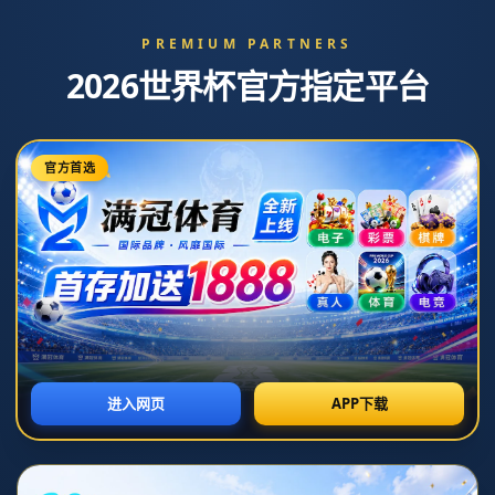
新闻中心
离MSI仅一步之遥，HLE连败六局遗憾出局
2026-08-06T06:30:24+08:00
浏览次数： 次
返回列表
HLE六局失利止步MSI门前
在全球电竞赛事中，有数不胜数的职业战队为了“登峰造极”的荣耀
而奋力拼搏。这其中，HLE（Hanwha Life Esports）在今年的一