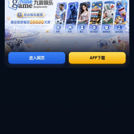
终不仅未能挽救局势，还让团队协作进一步瓦解。这种高风险策略
虽看似大胆，却是在无充分评估敌情的情况下进行，结果可想而
知。
为什么HLE的失利能引发热议？
HLE未能晋级MSI舞台引发了粉丝和业界的高度关注，这是因为他们
此前展现出的实力让人对其抱有极高期望。作为今年LCK的种子之
一，HLE在国内联赛中多次击败强敌并成功进入季后赛。然而，国
际赛场的对决并未延续这一辉煌，让人意识到顶尖战队之间竞争的
残酷性。
再进一步分析，可以发现这个
“一步之遥” 的差距不仅仅是胜负的数
字，而是背后整个团队管理、策略制定以及心理准备的全面考验。
对于HLE来说，这六场失利成为他们不可忽视的经验教训，也为未
来冲击更高平台提供了清晰的改进方向。
反思与启示：战队竞争仍需全面备战
电竞领域的热度持续升温，队伍间的距离却在不断缩小。
HLE此次
的六局落败告诉我们，无论是强队还是新兴战队，站在国际舞台上
的每一刻都将接受全方位考验
*。无论是战术应变、团队协作还是心
理调节，任何一环的短板都有可能成为致命要害。对于赛场上的梦
想追逐者，未来的胜利属于那些能从失败中汲取动力的人。
上一篇：
布彭扎抢断助攻，童磊建功助浙江锁胜局
下一篇：
本菲卡淘汰巴萨后奖金或达8430万欧