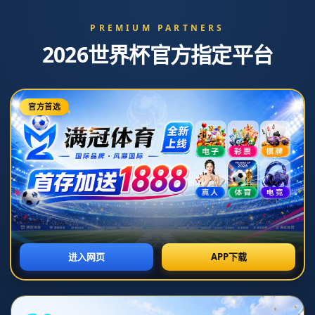
新闻中心
印度尼西亚队强势夺D组头名位置
2026-08-06T06:30:24+08:00
浏览次数： 次
返回列表
印度尼西亚队在D组表现出色，成功锁定第一
在国际赛事中总会有令人印象深刻的表现，而印度尼西亚队在近期
的D组比赛中以强势姿态成为一匹黑马，引发了广泛讨论。通过稳定