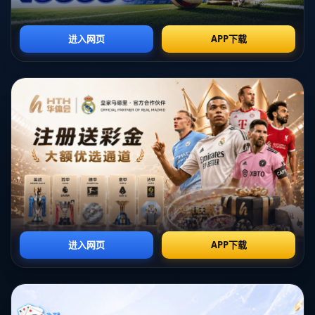
第一的重要底气。这些数据也吸引了不少国际专家的关注，认定他
们未来有望在赛事中突破更大的成绩。
文化与团队的融合推动成功
值得注意的是，本次印度尼西亚队的成功不仅体现在技战术层面，
更源于团队精神和文化的有机结合。他们很好地将本国特色融入足
球风格中，同时加以国际先进战术理念的吸收与创新。很多人认
为，正是这样的融合使他们能够在小组赛中持续赢得主动权。印度
尼西亚队用行动证明了：在现代足球中，如何平衡自身特点与全球
化需要是成败的关键。