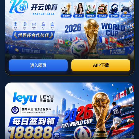
通的比赛，更是两支队伍争夺更好排名的一次重要较量。作为本赛
季备受关注的较量，此役的看点颇多，预计将吸引众多球迷的目
光。
揭示对阵双方现状与战绩
上海队本赛季在新援的加持下展现出令人耳目一新的表现，尤其在
进攻端，球队拥有极具杀伤力的快攻能力。数据表明，上海队场均
得分在联赛中排名前列，展现了强大的进攻火力。而新疆队则以强
悍的防守著称，其场均失分始终维持在低位，
以稳固的防守阵线立
足
。这样的两支球队碰撞，势必在攻防之间形成精彩的较量。
目前来看，上海队在排名上稍占优势，但新疆队在与强队交手时总
能展现顽强拼搏的精神。尤其是新疆队的内线力量一直是联赛的一
大亮点。两队的现状迥异，但都渴望在这一战中收获胜利。
本场比赛关键球员分析
比赛看点不仅存在于整体战术上，还集中在球星之间的表现上。上
海队主力后卫在最近比赛中表现突出，场均贡献20+得分并送出了多
个关键助攻。再加上外援的稳定得分能力，上海队的外围投射是敌
方需要严密防范的重点。