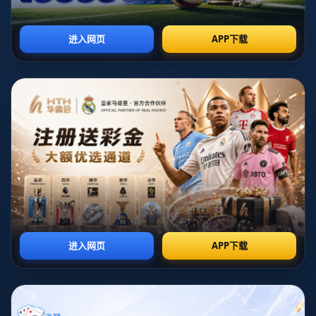
KYC流程 透明资金流管理的平台在世界杯周期往往能获得更多信任
与更持久的用户黏性 行业趋势正在从早期以规模和速度为导向 转向
以合规框架下的稳健运营为核心
这种趋势体现在多个维度 一是资金进出渠道更加透明 采用银行机构
合作 受监管的电子钱包及数字支付工具 二是反洗钱和风险控制系统
成为投入重点 借助大数据识别异常投注模式和可疑资金流向 三是平
台在世界杯期间对广告投放内容和目标人群更加审慎 避免激进诱导
与未成年人触达 从中长期看 谁能率先把合规成本内化为运营能力 谁
在未来的世界杯周期中就更有机会获得监管认可与市场话语权