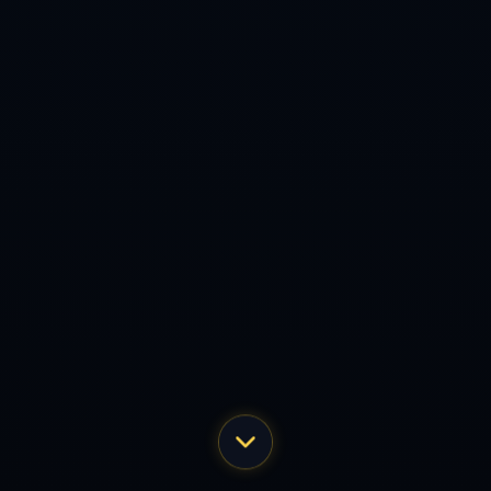
电话*
邮箱*
内容*
Copyright 2024
乐竞体育(中国)官方网站-LEJING SPORTS
All
Rights by
乐竞体育
导航
电话
客服
关于
搜索