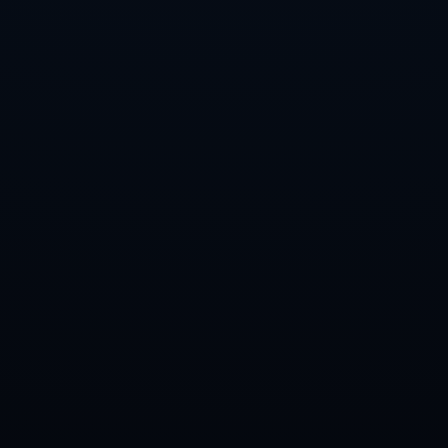
Contact
姓名*
邮箱*
right 2024
乐竞体育(中国)官方网站-LEJING SPORTS
All Rights by
乐