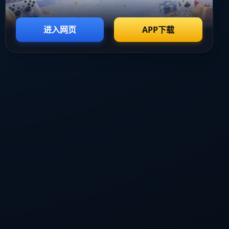
谁险些误吃肥皂？
数： 次
返回列表
！最近，T1战队发布了一段趣味小游戏视频，选手们需要
？有人差点“中招”，引发粉丝爆笑。这不仅是一场简单
足。这次推出的“肥皂vs糖糖”小游戏，灵感来源于生活
判断手中物品是糖果还是肥皂。看似轻松的挑战，却让不
甚至试图用手指轻轻触碰，而有的则大胆直接，差点将肥
满，结果却拿着一块肥皂做出了*“准备开吃”的动作*，
感受到他们的“反差萌”。
，但在面对“肥皂vs糖糖”的挑战时，却显得有些犹豫不
这真的能吃吗？”这种
反差十足的表现
，让粉丝直呼“原来
开来。