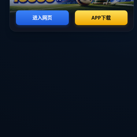
公司新闻
行业新闻
肥皂vs
引言：
想象一下
在无法
的游戏
T1小游
T1作为
中的恶
少选手
游戏亮点
在视频
皂塞进
引得队
案例分析
作为T1
决。视频
大魔王