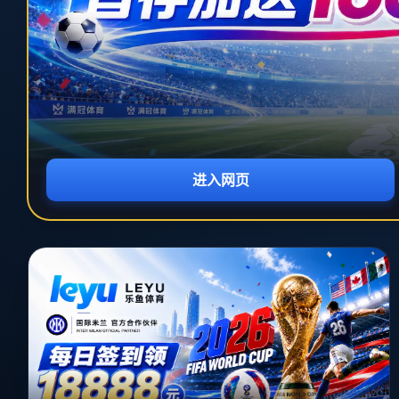
新闻中心
News