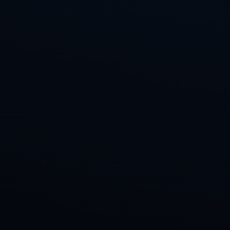
乐竞体育
标题*
地址：甘肃省临夏回族自治州东乡族自治
电话*
县汪集乡
内容*
传真：0371-9445671
电话：0371-9445671
手机：18715225841
邮箱：admin@mowenyx.com
Copy