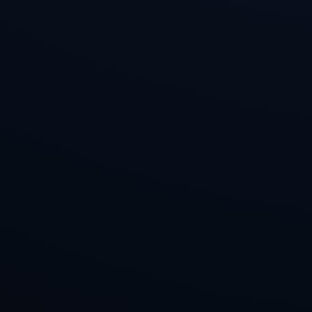
小游戏
这场小
赛场上
体中，类
电竞与
近年来
新方式
趣味性
上一篇
下一篇