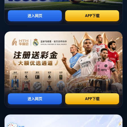
方式的创新与团队文化的建设
。在仅六周的时间内，BLG不仅理顺
了内部协作，同时还挖掘出了个人表现与团队配合之间的完美平
衡。这种效率离不开以下要素：
明确目标：确定团队核心宗旨
BLG从一开始就树立了“持续进化”的
目标，不拘泥于现状。这一明确的方向不仅激发了成员的潜能，还
为团队决策提供了有力支持。
个性与战术的结合
每位队员都代表着独特的打法与策略风格，而
BLG团队精准地将个体的差异性转化为集体的独特竞争力。这种协
作让战术变得更具适应性。
案例：BLG进步背后的独家秘诀
我们可以从BLG的几场比赛中窥探其短期磨合的成功秘诀。例如，
在某场与竞争对手LNG的焦灼对决中，BLG展现了令人惊叹的
快速
调整能力
。在局势不利的情况下，队员们依靠清晰沟通与策略转换
重新掌握了节奏。这种迅速的战术切换，实际上得益于六周内持续
强化的团队统一性。
此外，BLG还善于通过分析赛事现场的数据不断优化自己。例如，
他们利用AI录像分析工具，细致地研究了选手之间的技能搭配漏
洞，并针对每一次操作失误实施了立体化训练。这种创造性的改
进，使得短时间内队员间的默契无缝衔接。
成就进化的基础：团队文化
BLG的成功不仅仅是战术上的，更是一种文化建设的成果。
他们相
信每个队员都拥有独特的能量，并将“持续学习与协作”视为日常的核