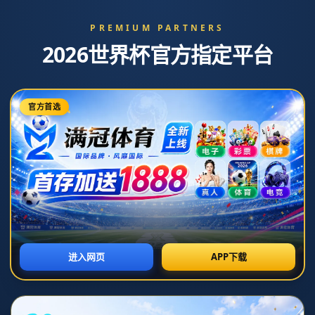
新闻中心
BLG：仅磨合45天，我们坚信未来无限可能
2026-08-06T06:30:24+08:00
浏览次数： 次
返回列表
BLG专注团队潜力：仅磨合六周，持续进化进行时
在电竞行业中，团队协作和默契往往是决定胜负的关键因素。但真
正卓越的战队往往能在最短的时间里完成磨合，实现突破。BLG战