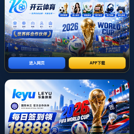
这一句充满力量的话语不仅是对篮球职业赛季的总结，更表达了对
行业未来发展的期许。本文将围绕此次赛季结束的事件，探讨中国
职业篮球联盟的发展现况以及未来的可能性。
赛季圆满结束背后的一路坎坷
2023年的CBA第二个赛季，承载了许多的挑战与突破。从疫情防控