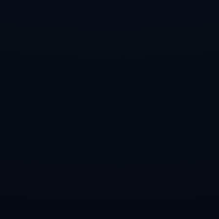
联系乐竞体育
Contact
乐竞体育
地址：甘肃省临夏回族自治州东乡族自治县汪集乡
传真：0371-9445671
电话：0371-9445671
手机：18715225841
邮箱：admin@mowenyx.com
标题*
姓名*
电话*
邮箱*