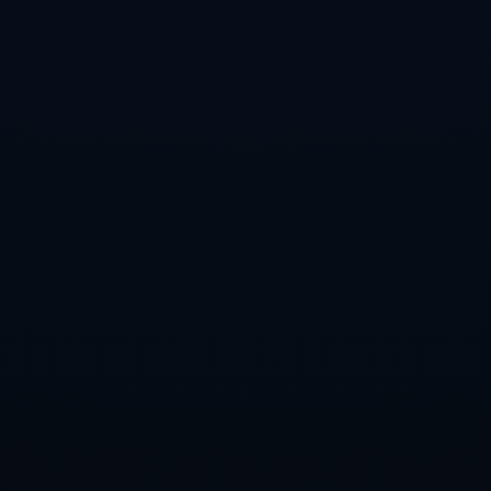
下一篇：
XQW沙皇闪现神推空，Vampire泰坦钩中制胜完成击杀
联系乐竞体育
Contact
乐竞体育
地址：甘肃省临夏回族自治州东乡族自治县汪集乡
传真：0371-9445671
电话：0371-9445671
手机：18715225841
邮箱：admin@mowenyx.com
标题*
姓名*