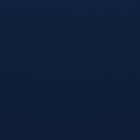
倒”局面，即便是传统强队面对近年来崛起的新军，也经常需要通过
下半场节奏变化甚至加时阶段的集中冲击，才能完成比分上的拉
开。这种
“强者更强但差距在缩小”
的格局，一方面说明女子职业化
进程仍然在路上，也反映出各地在青训、体教融合、校园女足联赛
方面的投入正在产生效应。
有教练在复盘大连小组赛时提到一个细节 某支并非争冠热门的队
伍，在对阵经验丰富的传统强队时上半场就完成了三次成功反击，
每一次都利用边路速度和门前抢点形成实质性威胁。虽然最终没有
赢球，但
数据统计显示该队在全场的有效对抗次数和高强度跑动距
离并不逊色于对手
。这类现象在多场比赛中出现，说明整体基础有
了扩容，中等梯队不再只是“陪太子读书”，而是
对冠军热门形成了必
要的“压力测试”
。
战术与风格 女子比赛正在摆脱“单一路线”
如果将2023年中国足球协会杯女子大连小组赛的技术统计与历届数
据对比，会发现一个微妙却值得关注的变化 —— 中前场传球成功率
提升不算特别明显，但
向前传球比例与高位逼抢的尝试次数有了显
著增长
。过去人们对国内女足比赛的刻板印象是 “身体对抗一般 依
靠意志力与反击” 而本届小组赛中，越来越多球队在尝试构建更完整
的中场体系，通过合理分配球权来打出层次分明的推进。
以小组赛中的一场典型对决为例 面对防守反击能力突出的对手，某
支技术型球队选择在本方半场进行耐心倒脚，通过不断横向转移与
前插跑位，撕开中路防线。虽然这种打法在体能消耗上更大，但却