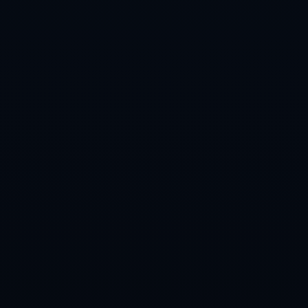
设计与办赛模式，包括如何平衡竞技与观赏 如何安排行程与转场 如
何在赛会制和主客场之间找到合理衔接点。从社会影响视角看，这
次在大连落幕的中国足球协会杯女子小组赛，让更多人意识到 女子
足球不再只是偶尔在国际大赛中被想起的“王牌”，而是需要通过一年
一度、脚踏实地的赛事体系去持续浇灌与培育。
回望这一阶段的全部赛程 会发现真正值得记录的不是某一场大胜或
某一次绝杀，而是许多细碎却坚定的画面 —— 雨后的训练场上，替
补门将仍在一遍遍扑救射门 热身区里，年轻队员在队长指导下反复
练习脚下技术 看台上，孩子们高举写有“加油女足”的手绘标语。这
些画面汇聚在一起，使得
“2023年中国足球协会杯女子小组赛大连落
幕”
不只是时间上的结束，更是一段新征程的起点 —— 它让人们看
见了中国女子足球的现状，也看见了它在未来几年内可能抵达的高
度。
上一篇：
国少新年首期集训，杨晨苦寻后防铁闸
下一篇：
世俱杯冠军双线崩盘 从6场不败到4场不胜 欧冠掉出前
10+英超跌第5
联系乐竞体育