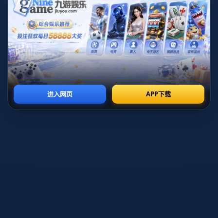
大连赛区的意义 从传统男足名城到女子足球新高地
提到大连，人们自然会想到曾经“八冠王”的辉煌以及满大街穿球衣的
盛景。长期以来，大连的足球叙事更多是围绕男足展开，然而在
女
足国字号队伍屡屡在国际赛场为中国争光
的大背景下，这座海滨城
市开始在女子足球层面寻找新的坐标。将中国足球协会杯女子小组
赛的重要阶段放在这里，上到中国足协，下到地方体育主管部门与
俱乐部，实际上是在共同进行一场关于“城市气质与女子足球融合度”
的实验。
与往届相比，今年女足足协杯的小组赛呈现出两个明显变化 一是
球
队结构更丰富
，不仅有传统强队与职业俱乐部女足队伍，还有来自
高校、地方运动队与部分新组建的女子球队 二是
赛会制组织更成
熟
，大连在赛事接待、场地维护与后勤保障上延续了其办赛优势，
在气候多变的沿海城市条件下依然保证了赛场草皮质量与比赛节
奏。这使得不少教练在赛后评价中提到 “在这种强度和节奏下，小组
赛已经具备接近职业联赛的对抗环境”。
小组赛格局折射的女子足球版图
从竞技层面看，本届杯赛女子小组赛并没有出现绝对意义上的“一边