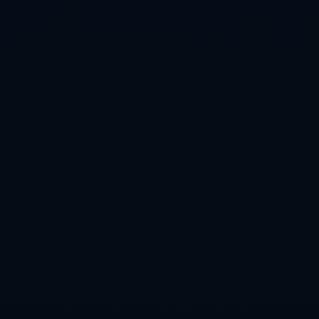
近年来，欧洲和北美的女足职业联赛不断扩军，观赛人数与商业赞
助快速增长，国际足联与各大洲足联也在强化女足赛事体系。在这
样的全球背景下，2023年中国足球协会杯女子大连小组赛虽然只是
国内赛事中的一环，却在多个层面进行着与国际潮流的“隐性对接”。