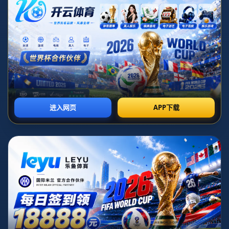
聚光灯汇聚的焦点。随着
2023年中国足球协会杯女子组小组赛在大
连正式落幕
，一场关于竞技水平、青训体系与城市足球文化的立体
检验也悄然完成。表面上看，这是几天之内紧凑的赛程、几支队伍
的分组对抗与积分角逐；更深层次上，这一阶段性收官释放出一个
清晰信号——中国女子足球正试图通过杯赛体系，构建一条从基层
到职业、从城市到国家队的“长链路”，而大连则在这一过程中扮演着
重要节点。