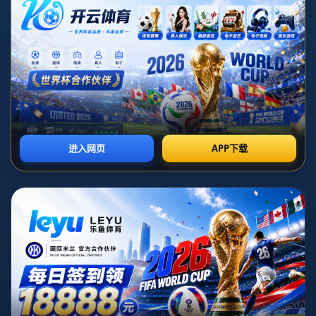
曼战胜对手晋级四强 的这一刻 不只是比分上的胜利 更像是她本人乃
至国乒新生代整体竞争力的一次集中展示 在高手云集的总决赛中能
够连续过关斩将 本身就说明技术心理和临场应变都达到了一个新的
高度 这一场胜利让人们重新审视这位年轻球员 她不再只是团队名单
上的一个名字 而是可以在关键轮次留下深刻印记的女单主力之一