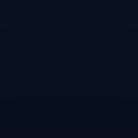
选择和执行 正是决定年轻选手能否真正挺进四强乃至决赛的关键因
素
战胜对手晋级四强 对国乒女单阵容的意义
从更宏观的角度看 WTT香港总决赛女单 蒯曼战胜对手晋级四强 也
是国乒整体战略布局的一部分 在巴黎周期以及未来更长远的布局中
女单项目的竞争大幅升级 各协会年轻选手不断涌现 国乒需要源源不
断地输送具备大赛抗压能力的新人 蒯曼在香港总决赛上的表现 给教
练组提供了重要的实战参考 她能够在这种级别的赛事拿到四强席位
意味着在队内未来的奥运 模拟赛 世乒赛选拔等过程中 她完全具备参
与主力竞争的资格 这不仅是对她个人训练成果的肯定 也在一定程度
上缓解了外界对于“新老交替是否顺利”的担忧 国乒女单梯队由此显
得更加立体和可持续
技术风格与未来发展空间的延展