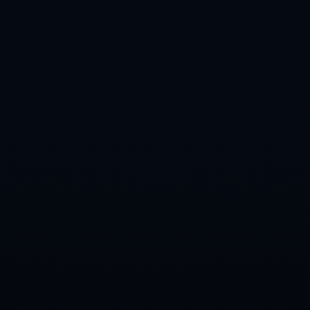
手机：18715225841
邮箱：admin@mowenyx.com
标题*
姓名*
电话*
邮箱*
内容*