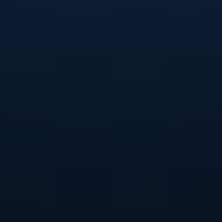
身需求是选择平台的第一步。有的人更看重玩法多样性，希望从赛前投注
单买个胜平负，重在轻松参与；还有一部分用户对资金安全与提现速度极
，再去对比平台功能和服务，往往能省掉很多试错成本。
筛选维度中，安全与合规性是底线优势。成熟的世界杯投注平台，一般会
单来说，平台要在资金托管、账户加密、风控审核等方面有清晰的规则和
否提供风险提示，以及是否有明确的客服和申诉渠道。这些看似“冰冷”的
信任的平台，会鼓励用户理性投注，而不是一味渲染稳赚不赔的幻想。
市场深度则是专业玩家尤为在意的优势。同一场世界杯比赛，不同投注平
少成多，放大在整体回报率上。一个拥有深度盘口和稳定赔率体系的平台
前和滚球阶段提供相对稳定的盘口更新。对于喜欢研究数据的用户而言，