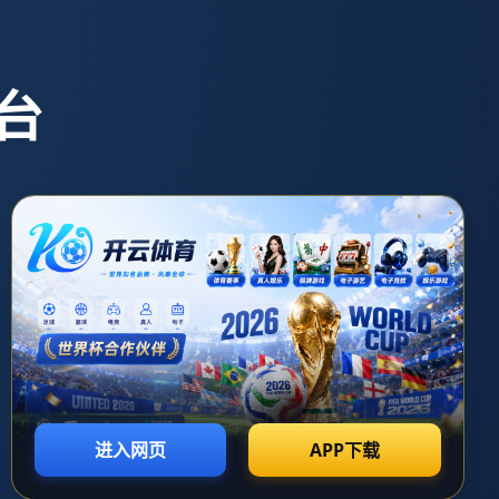
们
产品中心
新闻动态
联系乐竞体育