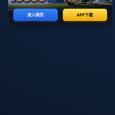
公司新闻
行业新闻
世界杯
每到世
的平台
的乐趣