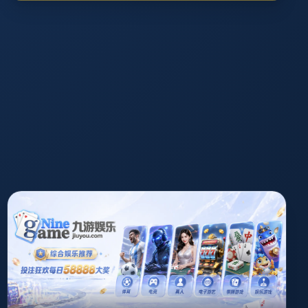
你的位置：
首页
>
新闻中心