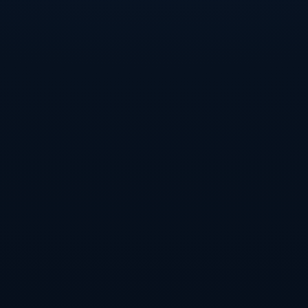
球盘以及球员数据类玩法，让你可以根据自己的分析模型做出更细致的决
手来说，玩法设计是否友好、界面是否好上手，往往决定了能不能真正玩
清晰的分层：新手可以直接从“基础玩法”“热门赛事”入口快速上手，而老
学或简明的玩法说明，例如用通俗语言解释“让球”“滚球”“串关”等概念
观的界面、清晰的赔率显示和一键确认投注的流程，会显著提升整体体验
增值服务也是不少用户评估世界杯投注平台的一大维度。合理的活动设计
、世界杯期间的返还活动、任务制奖励、积分商城等。这类活动的优势在
一个低门槛体验机会。但需要注意的是，越是复杂的活动规则越需要冷静
数字吸引，却忽略了实际门槛。真正具备优势的平台，会在活动说明中写