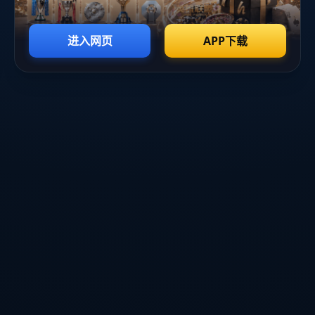
曾凡博半场19分钟高效砍下15分1篮
2026-08-06T06:30:25+08:00
浏览次
场出战19分钟8中6得到15分1板
曾凡博半场高效表现引关注
一场比赛中，年轻球员曾凡博的表现无疑成为球迷热议的焦点。半场出战1
得分能力，也让人看到了他在赛场上的潜力。这篇文章将围绕
曾凡博半场
关于这位新星的深度解读。
的高效得分：数据背后的故事
在半场内贡献了
15分
，这一数据在年轻球员中尤为亮眼。
8中6
的命中率显
都展现了极高的效率。尤其值得一提的是，他在有限的出场时间内，能够
员来说，显得尤为珍贵。
察比赛可以发现，曾凡博在进攻端并不一味追求个人得分，而是善于与队
薄，但这也与他更多专注于外线进攻有关。未来，若能在篮板保护和防守
点解析：曾凡博的独特优势
作为一名锋线球员，拥有出色的身高和臂展，这让他在对位中占据优势。
。本场比赛中，他的
高效得分
离不开精准的投篮选择。
这种能力让他在关
曾凡博在场上的移动能力也不容忽视。半场出战
19分钟
，他展现了良好的
让人联想到一些NBA球员的成长轨迹，例如早期的凯文·杜兰特，也是在
头，未来可期。