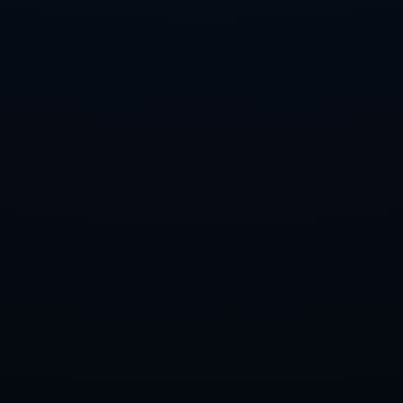
联系乐竞体育
Contact
姓名*
邮箱*