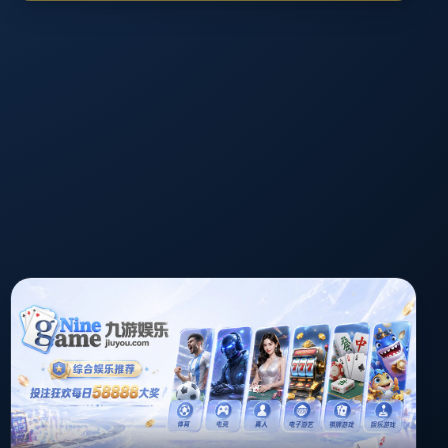
们
产品中心
新闻动态
联系乐竞体育
你的位置：
首页
>
新闻中心