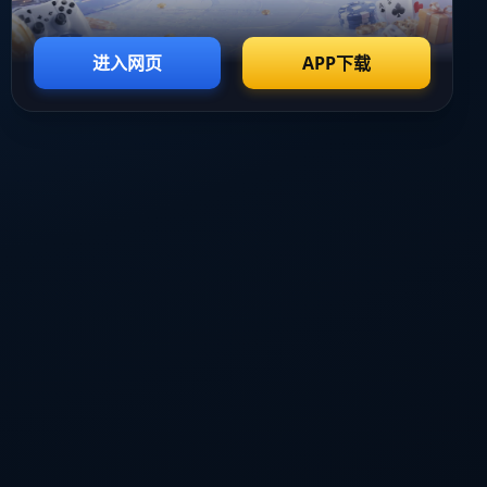
板，命中率高达75%
数： 次
返回列表
9分钟，8投6中拿下15分1篮板，这样的数据不仅展现
表现
展开，分析他的技术特点与未来发展前景，为球迷带
示出他在进攻端的精准性，无论是中距离投篮还是篮下终
迅速进入状态，抓住每一次得分机会。这种能力对于一名
友配合，寻找最佳出手时机。半场内仅拿到
1个篮板
虽然
端投入更多精力，他的全面性将进一步提升。
他的投篮手感柔和，尤其是在中远距离的出手上，显得游
键时刻成为球队的得分利器。
体能和跑动意识，多次通过无球跑位获得空位机会。这样
不断磨砺中从得分手成长为全面球员。曾凡博若能继续保持