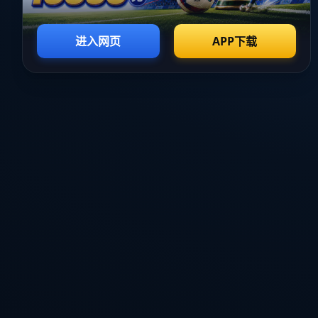
公司新闻
行业新闻
曾凡博半
引言：
在最近的
了他的
来一场
曾凡博
曾凡博
结，他
年轻球
通过观
略显单
技术特
曾凡博
刃有余
此外，
的表现
这种势