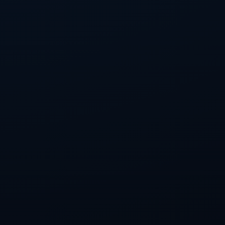
国内年轻锋线球员为例，某球员在相似出场时间内的平均
的输出显然更具统治力。
这种高效率的得分能力，正是他
数据上仍有提升空间。但从本场比赛的表现来看，他的潜
在技术层面已经展现出不俗的水准，但如何在高强度的比
多历练。
下来的比赛中持续输出高效表现，他或许能成为球队的核
曾凡博都有机会书写属于自己的篇章。