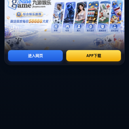
上一篇：
“火箭抢七惜败勇士止步首轮，赛季表现该如何评判？”
下一篇：
曾凡博半场19分钟高效砍下15分1篮板，命中率高达
75%
联系乐竞体育
Contact
乐竞体育
地址：甘肃省临夏回族自治州东乡族自治县汪集乡
传真：0371-9445671
电话：0371-9445671
手机：18715225841
邮箱：admin@mowenyx.com
标题*