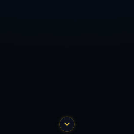
姓名*
电话*
邮箱*
内容*
Copyright 2024
乐竞体育(中国)官方网站-LEJING SPORTS
All
Rights by
乐竞体育