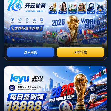
在体育竞技的舞台上，公平与尊重是不可或缺的基石。然而，近期
一则关于广西平果队务黄浩因对第四官员实施
不当行为
而被追加处
罚的消息，引发了广泛关注。这一事件不仅让人反思赛场纪律的重
要性，也提醒每一位从业者，规则的底线不容触碰。究竟发生了什
么？处罚的背后又传递出怎样的信号？本文将为您一一解析。
事件回顾：黄浩不当行为的始末
据官方通报，在近期的一场比赛中，广西平果队队务黄浩在比赛过
程中对第四官员表现出
不尊重
甚至带有挑衅性质的行为。具体细节
虽未完全公开，但根据相关规定，这种行为已严重违反了赛场纪
律，损害了比赛的公平性与裁判的权威性。最终，中国足协对黄浩
追加了
禁赛2场的处罚，这一决定既是对事件的回应，也是对赛场秩
序的维护。
值得注意的是，第四官员在比赛中扮演着重要角色，负责协助主裁
判处理场内外事务，其权威不容挑战。黄浩的行为不仅影响了比赛
的正常进行，也给广西平果队的形象带来了负面影响。
处罚背后的深意：维护赛场纪律的重要性
纪律
是体育竞技的生命线。无论是球员、教练还是队务人员，每个
人都应以尊重规则为前提参与比赛。黄浩被
追罚2场
，表面上看是对
个人的惩戒，实则是对整个足球行业的一次警示。近年来，类似的
事件并不少见，例如某中超联赛中，一名教练因对裁判言语不当被
禁赛多场，最终导致球队在关键比赛中损失惨重。这些案例无一不
说明，情绪失控或无视规则的行为，最终伤害的往往是自己和团
队。